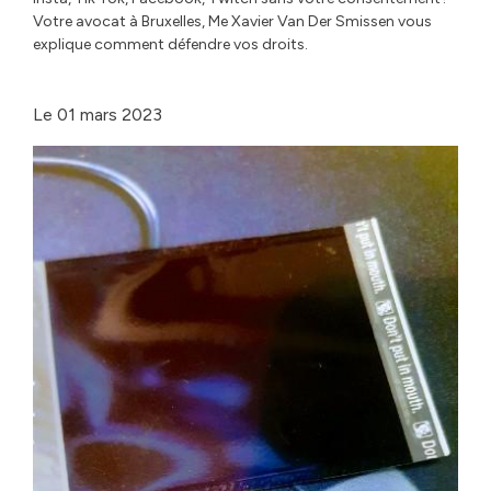
Votre avocat à Bruxelles, Me Xavier Van Der Smissen vous
explique comment défendre vos droits.
Le
01 mars 2023