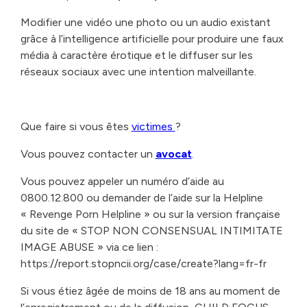
Modifier une vidéo une photo ou un audio existant
grâce à l’intelligence artificielle pour produire une faux
média à caractère érotique et le diffuser sur les
réseaux sociaux avec une intention malveillante.
Que faire si vous êtes
victimes
?
Vous pouvez contacter un
avocat
.
Vous pouvez appeler un numéro d’aide au
0800.12.800 ou demander de l’aide sur la Helpline
« Revenge Porn Helpline » ou sur la version française
du site de « STOP NON CONSENSUAL INTIMITATE
IMAGE ABUSE » via ce lien :
https://report.stopncii.org/case/create?lang=fr-fr
Si vous étiez âgée de moins de 18 ans au moment de