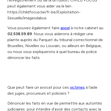
l’enregistrement ou de la diffusion, CHILD FOCUS
peut également vous aider via le lien :
https://childfocus.be/fr-be/Exploitation-
Sexuelle/imagesdabus
Vous pouvez également faire
appel
à notre cabinet au
02.538.59.89
. Nous vous aiderons à rédiger une
plainte auprès du Parquet du tribunal correctionnel de
Bruxelles, Nivelles ou Louvain, ou ailleurs en Belgique,
ou nous vous expliquerons à quel bureau de police
dénoncer les faits.
Que peut faire un avocat pour ces
victimes
à l’aide
des juges, procureurs et policiers ?
Dénoncer les faits en vue de permettre aux autorités
judiciaires pour interdire d’avoir des contacts avec la