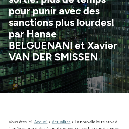
pour punir avec des
sanctions plus lourdes!
par Hanae
BELGUENANI et Xavier
VAN DER SMISSEN
Vous êtes ici :
Accueil
>
Actualités
> La nouvelle loi relative à
l’amélioration de la sécurité routière est sortie: plus de temps