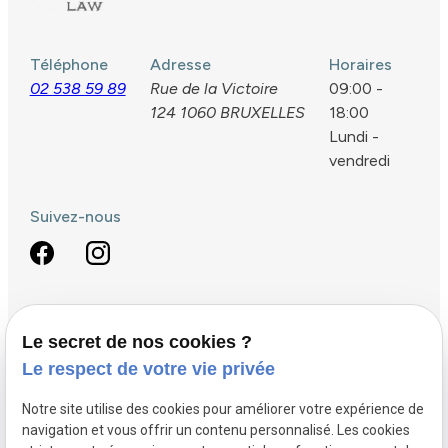
Téléphone
Adresse
Horaires
02 538 59 89
Rue de la Victoire
09:00 -
124
1060 BRUXELLES
18:00
Lundi -
vendredi
Suivez-nous
Droit fiscal
Le secret de nos cookies ?
Le respect de votre vie privée
Droit pénal
Circulation routière
Notre site utilise des cookies pour améliorer votre expérience de
navigation et vous offrir un contenu personnalisé. Les cookies
Défense des victimes