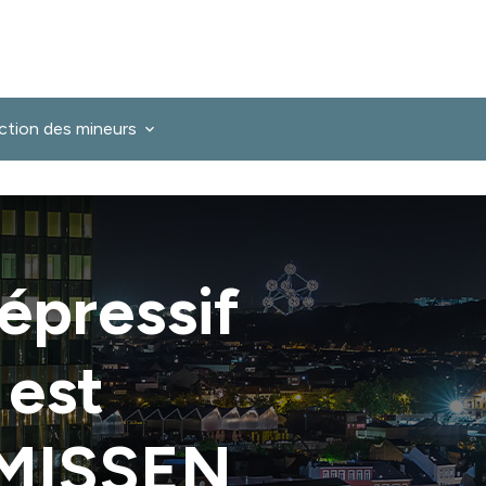
ction des mineurs
répressif
 est
SMISSEN