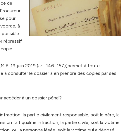
nce de
 Procureur
sse pour
lvoorde, à
t possible
r répressif
 copie.
8 (M.B. 19 juin 2019 (art. 146–157))permet à toute
e à consulter le dossier à en prendre des copies par ses
r accéder à un dossier pénal?
nfraction, la partie civilement responsable, soit le père, la
n fait qualifié infraction, la partie civile, soit la victime
ction, ou la personne lésée, soit la victime qui a déposé