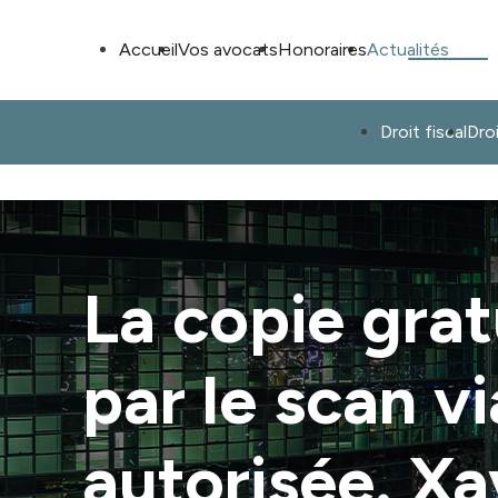
Panneau de gestion des cookies
Accueil
Vos avocats
Honoraires
Actualités
Droit fiscal
Dro
La copie grat
par le scan v
autorisée. 