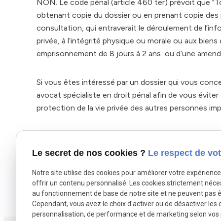
NON. Le code pénal (article 460 ter) prévoit que "
obtenant copie du dossier ou en prenant copie des 
consultation, qui entraverait le déroulement de l’info
privée, à l’intégrité physique ou morale ou aux biens
emprisonnement de 8 jours à 2 ans ou d’une amende
Si vous êtes intéressé par un dossier qui vous conce
avocat spécialiste en droit pénal afin de vous éviter
protection de la vie privée des autres personnes imp
Si vous avez des questions à ce sujet, n'hésitez pa
Le secret de nos cookies ?
Le respect de vot
Mes collaborateurs et moi-même nous ferons un plais
Notre site utilise des cookies pour améliorer votre expérienc
offrir un contenu personnalisé. Les cookies strictement néce
au fonctionnement de base de notre site et ne peuvent pas ê
Autoriser
X (formerly Twitter) est désactivé.
Facebook est désactivé
Cependant, vous avez le choix d'activer ou de désactiver les 
personnalisation, de performance et de marketing selon vos