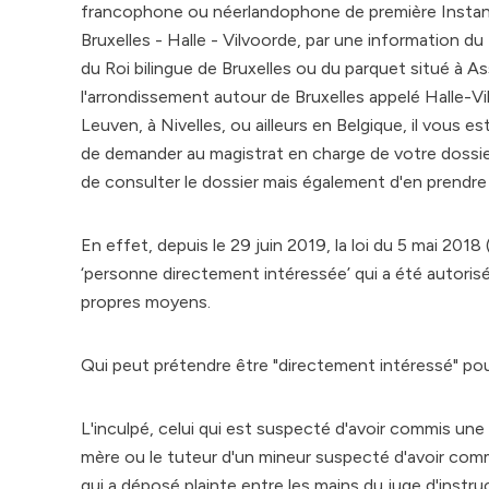
francophone ou néerlandophone de première Insta
Bruxelles - Halle - Vilvoorde, par une information du
du Roi bilingue de Bruxelles ou du parquet situé à A
l'arrondissement autour de Bruxelles appelé Halle-Vi
Leuven, à Nivelles, ou ailleurs en Belgique, il vous es
de demander au magistrat en charge de votre dossie
de consulter le dossier mais également d'en prendre
En effet, depuis le 29 juin 2019, la loi du 5 mai 201
‘personne directement intéressée’ qui a été autorisé
propres moyens.
Qui peut prétendre être "directement intéressé" pou
L'inculpé, celui qui est suspecté d'avoir commis une i
mère ou le tuteur d'un mineur suspecté d'avoir commis u
qui a déposé plainte entre les mains du juge d'instru