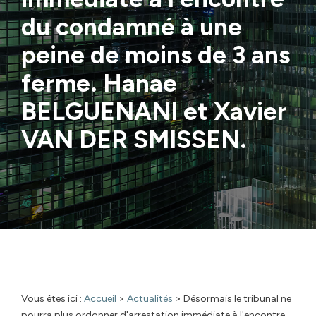
du condamné à une
peine de moins de 3 ans
ferme. Hanae
BELGUENANI et Xavier
VAN DER SMISSEN.
Vous êtes ici :
Accueil
>
Actualités
> Désormais le tribunal ne
pourra plus ordonner d'arrestation immédiate à l'encontre