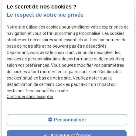
Droit fiscal
Le secret de nos cookies ?
Le respect de votre vie privée
Droit pénal
Circulation routière
Notre site utilise des cookies pour améliorer votre expérience de
navigation et vous offrir un contenu personnalisé. Les cookies
Défense des victimes
strictement nécessaires sont essentiels au fonctionnement de
Protection des mineurs
base de notre site et ne peuvent pas être désactivés.
Cependant, vous avez le choix d'activer ou de désactiver les
Politique de confidentialité
cookies de personnalisation, de performance et de marketing
selon vos préférences. Vous pouvez modifier vos paramètres
de cookies à tout moment en cliquant sur le lien 'Gestion des
Mentions
Politique de
Gestion
Plan du
cookies' situé en bas de notre site. Veuillez noter que la
légales
confidentialité
des
site
désactivation de certains cookies peut avoir un impact sur
cookies
certaines fonctionnalités du site.
Siret :
12012012000010
Continuer sans accepter
Personnaliser
place
contact_page
phone
Accepter et fermer