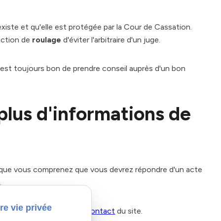
iste et qu'elle est protégée par la Cour de Cassation.
action de
roulage
d'éviter l'arbitraire d'un juge.
il est toujours bon de prendre conseil auprès d'un bon
plus d'informations de
 que vous comprenez que vous devrez répondre d'un acte
e.
re vie privée
9 ou via le formulaire de
contact
du site.