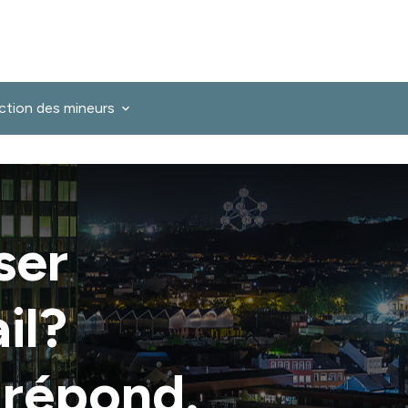
ction des mineurs
ser
il?
 répond.