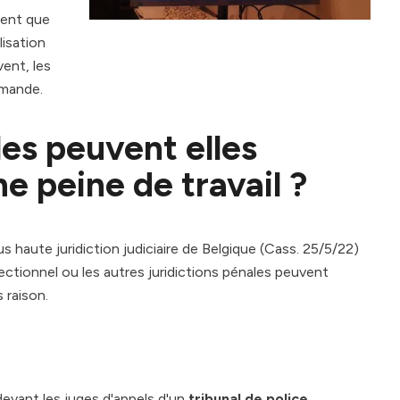
ment que
lisation
ent, les
emande.
les peuvent elles
e peine de travail ?
 haute juridiction judiciaire de Belgique (Cass. 25/5/22)
rrectionnel ou les autres juridictions pénales peuvent
 raison.
evant les juges d'appels d'un
tribunal de police