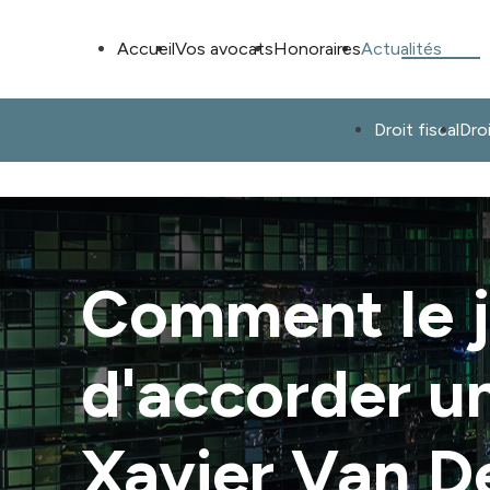
Panneau de gestion des cookies
Accueil
Vos avocats
Honoraires
Actualités
Droit fiscal
Dro
Comment le j
d'accorder un
Xavier Van D