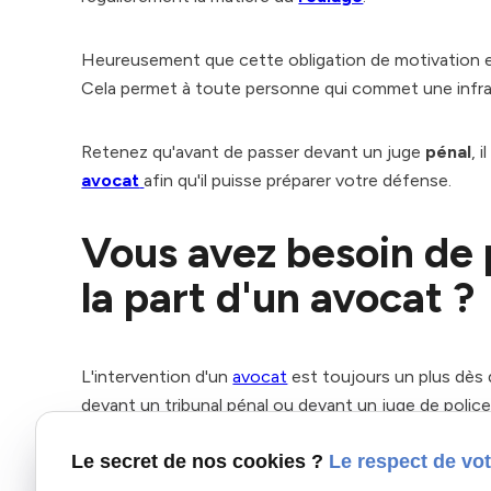
Heureusement que cette obligation de motivation ex
Cela permet à toute personne qui commet une infr
Retenez qu'avant de passer devant un juge
pénal
, 
avocat
afin qu'il puisse préparer votre défense.
Vous avez besoin de 
la part d'un avocat ?
L'intervention d'un
avocat
est toujours un plus dès
devant un tribunal pénal ou devant un juge de polic
Le secret de nos cookies ?
Le respect de vot
N'hésitez pas à contacter le cabinet au 02 538 59 8