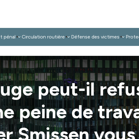
it pénal
Circulation routière
Défense des victimes
Prote
uge peut-il refu
e peine de trava
er Smissen vous