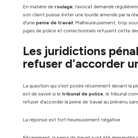
En matière de
roulage
, l'avocat demande régulière
son client puisse éviter une lourde amende par la réa
d'une
peine de travail
. Malheureusement, trop souv
juges de police et correctionnels refusent cette d
Les juridictions péna
refuser d'accorder un
La question qui s'est posée récemment devant la plus
est de savoir si le
tribunal de police
, le tribunal co
refuser d'accorder la peine de travail au prévenu sans
La réponse est fort heureusement négative.
Récemment, la peine de travail avait été demandée d